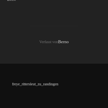
BEITRAGSAUTOR
Berno
Verfasst von
freye_rittersleut_zu_randingen