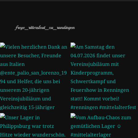
freye_rittersleut_zu_randingen