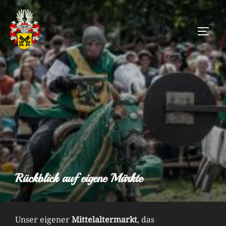
Zum
Inhalt
SEIT
springen
Rückblick auf eigene Märkte
Unser eigener
Mittelaltermarkt
, das