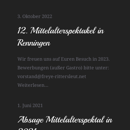
3. Oktober 2022
12. Mittelalterspektakel in
Renningen
Wir freuen uns auf Euren Besuch in 2023.
Bewerbungen (außer Gastro) bitte unter:
vorstand@freye-rittersleut.net
Weiterlesen…
1. Juni 2021
Absage Mittelalterspektal in