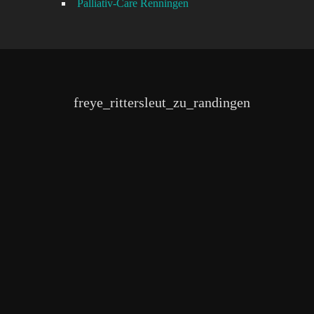
Palliativ-Care Renningen
freye_rittersleut_zu_randingen