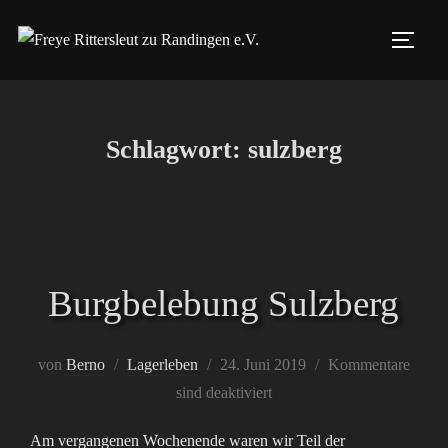
Zum
Inhalt
SEIT
springen
Schlagwort:
sulzberg
Burgbelebung Sulzberg
Veröffentlicht
von
Berno
Lagerleben
24. Juni 2019
Kommentare
am
sind deaktiviert
Am vergangenen Wochenende waren wir Teil der