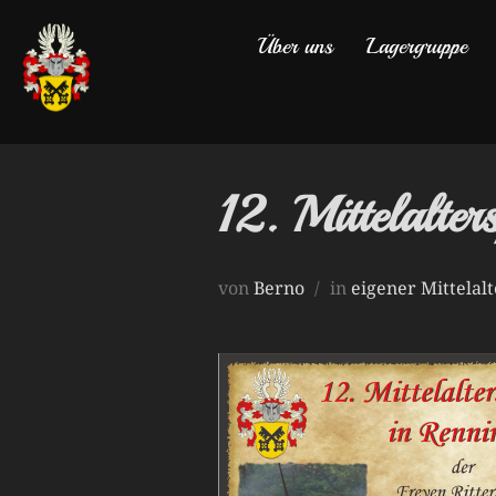
Zum
Über uns
Lagergruppe
Inhalt
springen
12. Mittelalte
von
Berno
in
eigener Mittelal