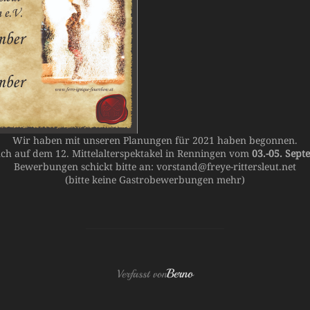
Wir haben mit unseren Planungen für 2021 haben begonnen.
h auf dem 12. Mittelalterspektakel in Renningen vom
03.-05. Sep
Bewerbungen schickt bitte an: vorstand@freye-rittersleut.net
(bitte keine Gastrobewerbungen mehr)
BEITRAGSAUTOR
Berno
Verfasst von