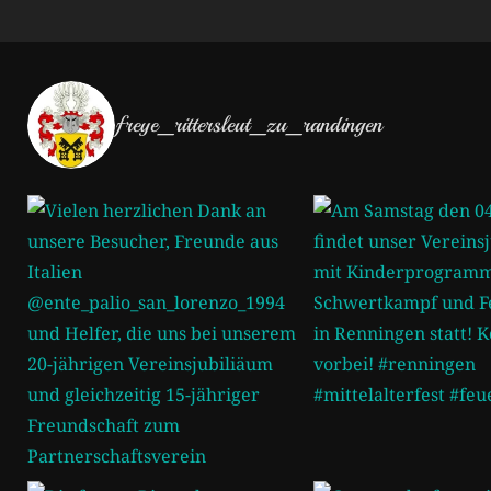
freye_rittersleut_zu_randingen