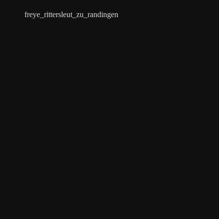
freye_rittersleut_zu_randingen