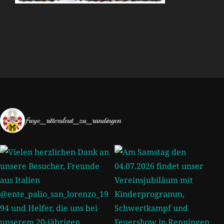
freye_rittersleut_zu_randingen