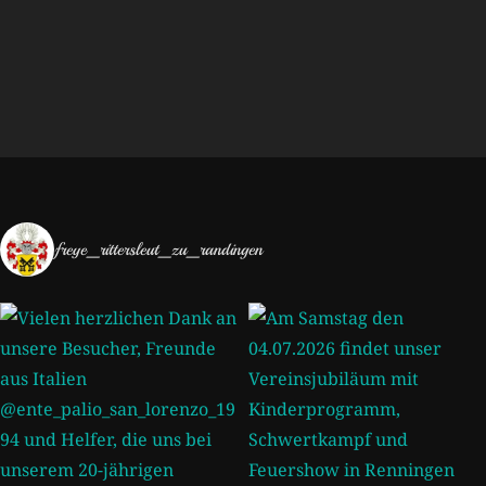
freye_rittersleut_zu_randingen