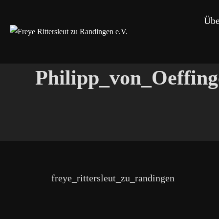
Zum
Übe
Inhalt
springen
Philipp_von_Oeffin
freye_rittersleut_zu_randingen