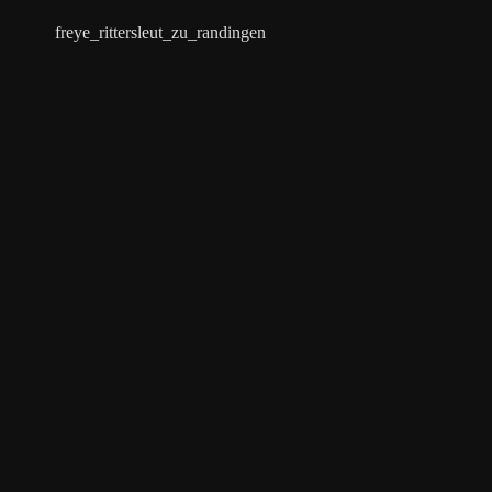
freye_rittersleut_zu_randingen