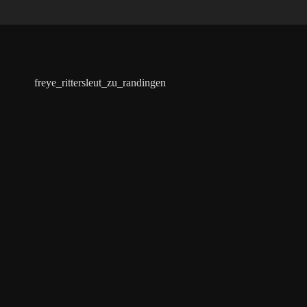
freye_rittersleut_zu_randingen