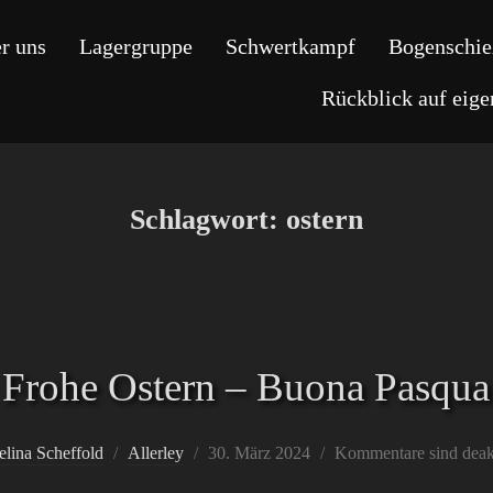
r uns
Lagergruppe
Schwertkampf
Bogenschie
Rückblick auf eig
Schlagwort:
ostern
Frohe Ostern – Buona Pasqua
Veröffentlicht
elina Scheffold
Allerley
30. März 2024
Kommentare sind deakt
am