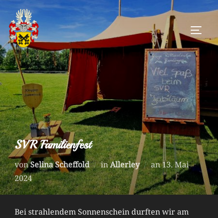
Zum
Inhalt
SEIT
springen
SVR Familienfest
Veröffentlicht
von
Selina Scheffold
in
Allerley
an
13. Mai
am
2024
Bei strahlendem Sonnenschein durften wir am