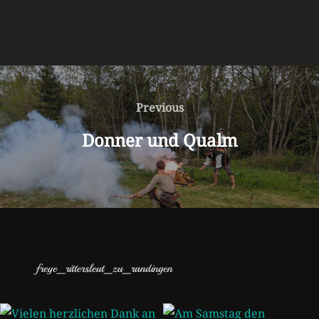
Beitragsnavigation
Previous
Previous
Donner und Qualm
freye_rittersleut_zu_randingen