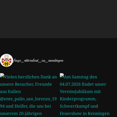
freye_rittersleut_zu_randingen