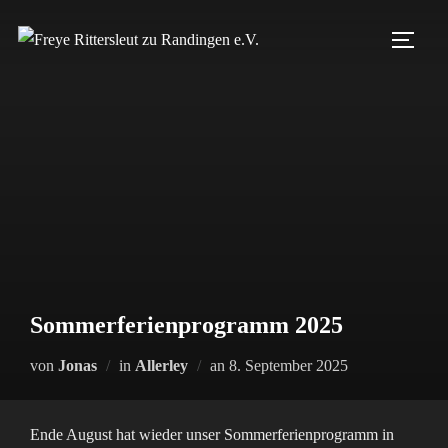
Zum
Inhalt
SEIT
springen
Sommerferienprogramm 2025
Veröffentlicht
von
Jonas
in
Allerley
an
8. September 2025
am
Ende August hat wieder unser Sommerferienprogramm in