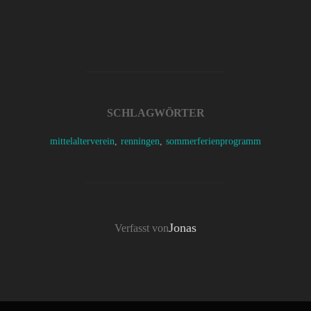
SCHLAGWÖRTER
mittelalterverein
,
renningen
,
sommerferienprogramm
BEITRAGSAUTOR
Jonas
Verfasst von