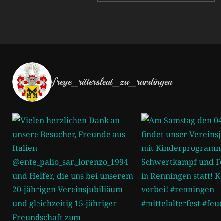
freye_rittersleut_zu_randingen