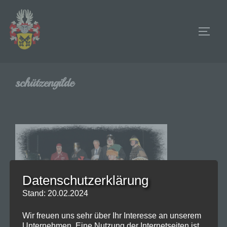
Zum
Inhalt
SEIT
springen
schützengilde
Datenschutzerklärung
Stand: 20.02.2024
Wir freuen uns sehr über Ihr Interesse an unserem
Unternehmen. Eine Nutzung der Internetseiten ist