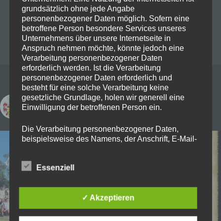
grundsätzlich ohne jede Angabe
personenbezogener Daten möglich. Sofern eine
betroffene Person besondere Services unseres
Unternehmens über unsere Internetseite in
Anspruch nehmen möchte, könnte jedoch eine
Verarbeitung personenbezogener Daten
erforderlich werden. Ist die Verarbeitung
personenbezogener Daten erforderlich und
besteht für eine solche Verarbeitung keine
gesetzliche Grundlage, holen wir generell eine
freye_rittersleut_zu_randingen
Einwilligung der betroffenen Person ein.
Die Verarbeitung personenbezogener Daten,
beispielsweise des Namens, der Anschrift, E-Mail-
Adresse oder Telefonnummer einer betroffenen
Person, erfolgt stets im Einklang mit der
Essenziell
Datenschutz-Grundverordnung und in
Übereinstimmung mit den für uns geltenden
landesspezifischen Datenschutzbestimmungen.
✓ Akzeptieren
Mittels dieser Datenschutzerklärung möchte unser
Unternehmen die Öffentlichkeit über Art, Umfang
und Zweck der von uns erhobenen, genutzten und