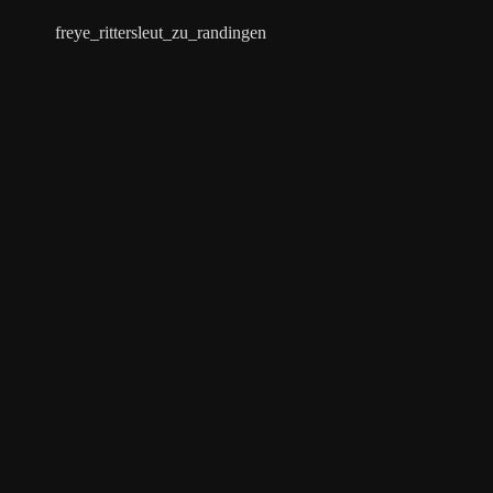
freye_rittersleut_zu_randingen