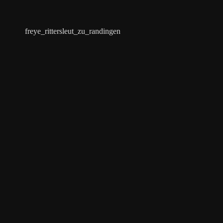
freye_rittersleut_zu_randingen