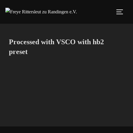
Zum
Inhalt
SEIT
springen
Processed with VSCO with hb2
preset