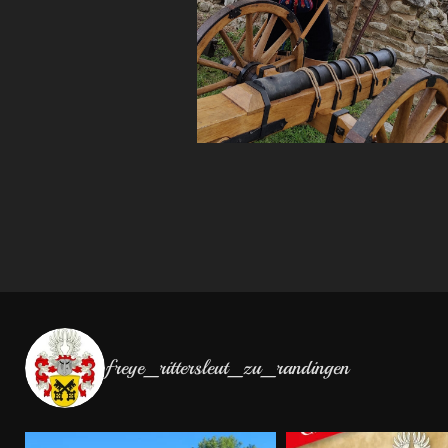
freye_rittersleut_zu_randingen