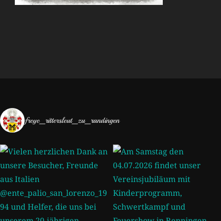
freye_rittersleut_zu_randingen