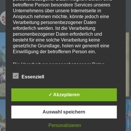
betroffene Person besondere Services unseres
Unternehmens über unsere Internetseite in
Anspruch nehmen möchte, könnte jedoch eine
freye_rittersleut_zu_randingen
Verarbeitung personenbezogener Daten
erforderlich werden. Ist die Verarbeitung
personenbezogener Daten erforderlich und
besteht für eine solche Verarbeitung keine
gesetzliche Grundlage, holen wir generell eine
Einwilligung der betroffenen Person ein.
Die Verarbeitung personenbezogener Daten,
beispielsweise des Namens, der Anschrift, E-Mail-
Adresse oder Telefonnummer einer betroffenen
Essenziell
Person, erfolgt stets im Einklang mit der
Datenschutz-Grundverordnung und in
Übereinstimmung mit den für uns geltenden
✓ Akzeptieren
landesspezifischen Datenschutzbestimmungen.
Mittels dieser Datenschutzerklärung möchte unser
Unternehmen die Öffentlichkeit über Art, Umfang
Auswahl speichern
und Zweck der von uns erhobenen, genutzten und
verarbeiteten personenbezogenen Daten
Personalisieren
informieren. Ferner werden betroffene Personen