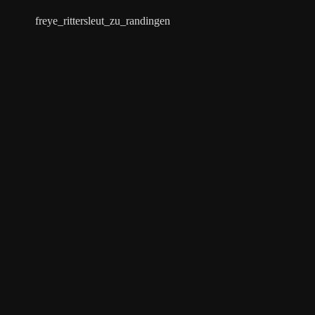
freye_rittersleut_zu_randingen