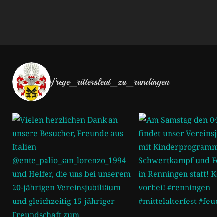
freye_rittersleut_zu_randingen