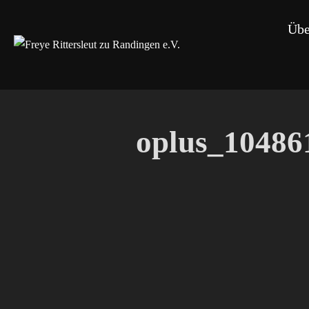
Zum
Übe
Inhalt
springen
oplus_10486