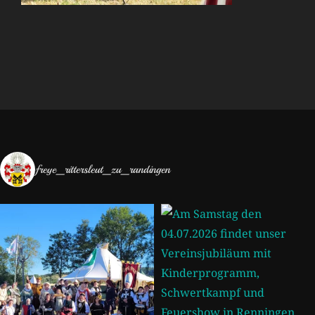
freye_rittersleut_zu_randingen