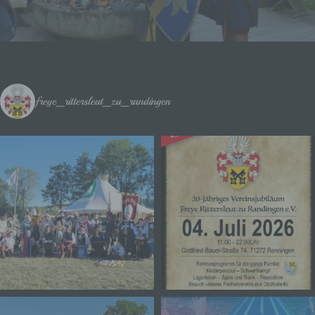
Personenbezogene Daten sind alle
Informationen, die sich auf eine identifizierte
oder identifizierbare natürliche Person (im
Folgenden „betroffene Person") beziehen. Als
identifizierbar wird eine natürliche Person
angesehen, die direkt oder indirekt,
insbesondere mittels Zuordnung zu einer
freye_rittersleut_zu_randingen
Kennung wie einem Namen, zu einer
Kennnummer, zu Standortdaten, zu einer
Online-Kennung oder zu einem oder mehreren
besonderen Merkmalen, die Ausdruck der
physischen, physiologischen, genetischen,
psychischen, wirtschaftlichen, kulturellen oder
sozialen Identität dieser natürlichen Person sind,
identifiziert werden kann.
b) betroffene Person
Betroffene Person ist jede identifizierte oder
identifizierbare natürliche Person, deren
personenbezogene Daten von dem für die
Verarbeitung Verantwortlichen verarbeitet
werden.