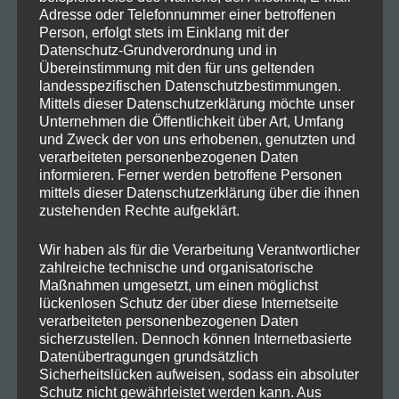
Adresse oder Telefonnummer einer betroffenen
Person, erfolgt stets im Einklang mit der
Datenschutz-Grundverordnung und in
Übereinstimmung mit den für uns geltenden
landesspezifischen Datenschutzbestimmungen.
Mittels dieser Datenschutzerklärung möchte unser
Unternehmen die Öffentlichkeit über Art, Umfang
und Zweck der von uns erhobenen, genutzten und
verarbeiteten personenbezogenen Daten
informieren. Ferner werden betroffene Personen
mittels dieser Datenschutzerklärung über die ihnen
zustehenden Rechte aufgeklärt.
Heute zum Abschluss der Bogensaison trugen wir
unsere interne
Bogenmeisterschaft
aus.
Wir haben als für die Verarbeitung Verantwortlicher
zahlreiche technische und organisatorische
Maßnahmen umgesetzt, um einen möglichst
Wir hatten sehr viel Spaß. Ein schöner
lückenlosen Schutz der über diese Internetseite
kurzweiliger Nachmittag mit Kaffee und Kuchen
verarbeiteten personenbezogenen Daten
sicherzustellen. Dennoch können Internetbasierte
ging schnell zu Ende.
Datenübertragungen grundsätzlich
Herzlichen Glückwunsch an die Gewinner und
Sicherheitslücken aufweisen, sodass ein absoluter
Schutz nicht gewährleistet werden kann. Aus
danke an die
Ristorante Pizzeria Mini-Golf
für die