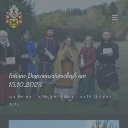
Zum
Inhalt
SEIT
springen
Interne Bogenmeisterschaft am
15.10.2023
Veröffentlicht
von
Berno
in
Bogenschißen
an
15. Oktober
am
2023