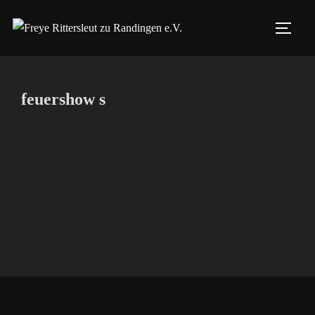
Zum
Inhalt
SEIT
springen
feuershow s