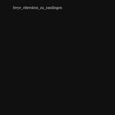
freye_rittersleut_zu_randingen