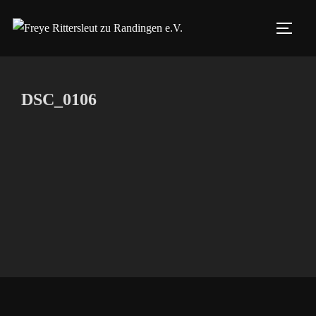
Zum
Inhalt
SEIT
springen
DSC_0106