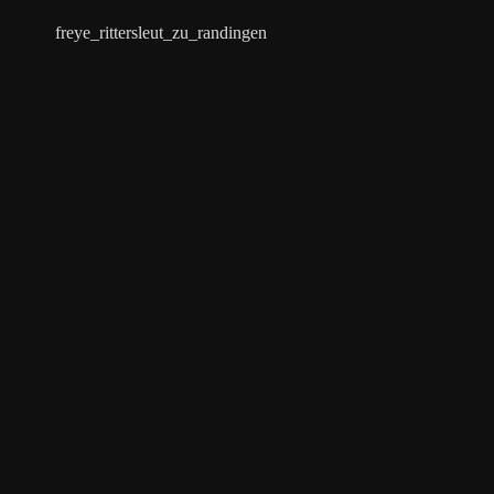
freye_rittersleut_zu_randingen