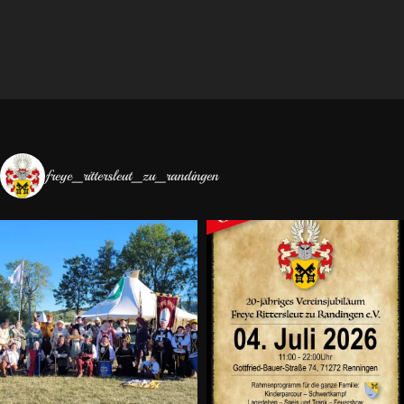
freye_rittersleut_zu_randingen