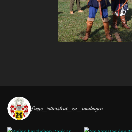
freye_rittersleut_zu_randingen