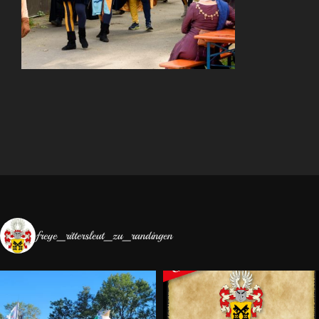
freye_rittersleut_zu_randingen