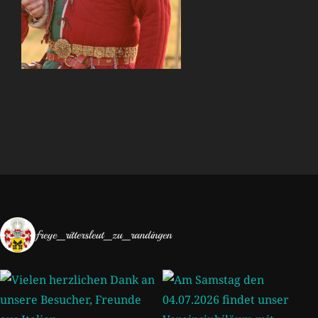
freye_rittersleut_zu_randingen