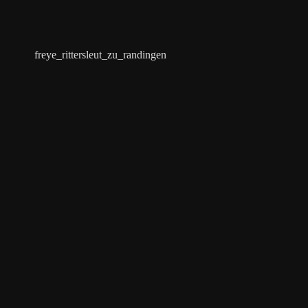
freye_rittersleut_zu_randingen