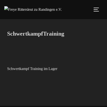
Zum
Inhalt
SEIT
springen
SchwertkampfTraining
Schwertkampf Training im Lager