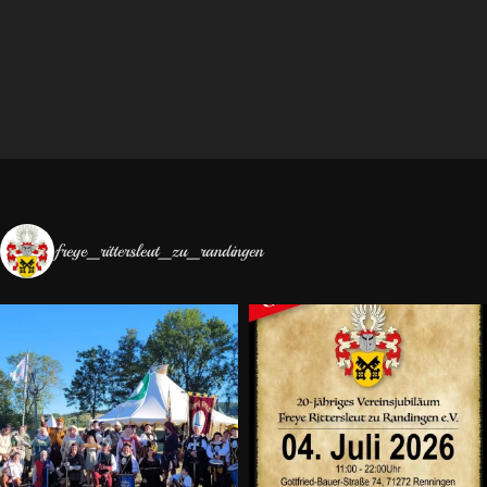
freye_rittersleut_zu_randingen