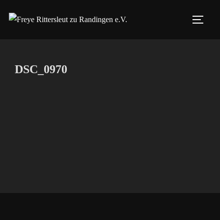
Zum
Inhalt
SEIT
springen
DSC_0970