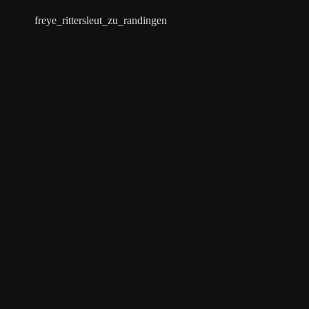
freye_rittersleut_zu_randingen