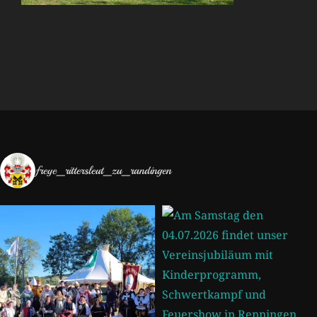
freye_rittersleut_zu_randingen