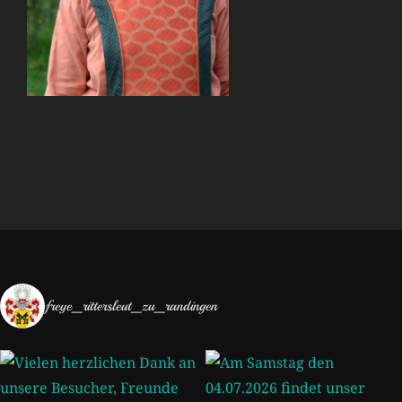
freye_rittersleut_zu_randingen