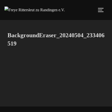
Zum
Inhalt
SEIT
springen
BackgroundEraser_20240504_233406
519