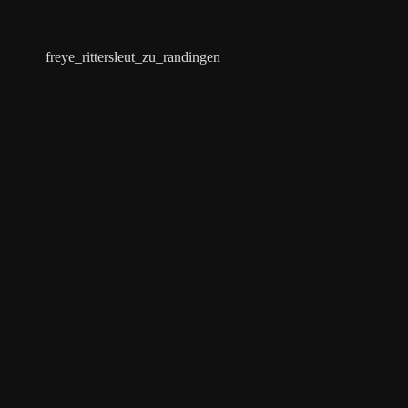
freye_rittersleut_zu_randingen