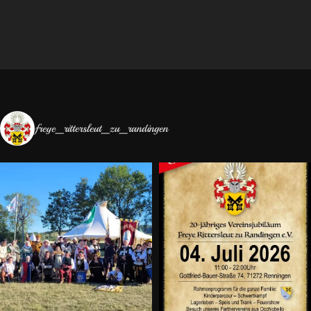
freye_rittersleut_zu_randingen