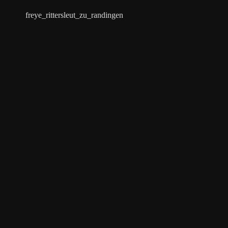
freye_rittersleut_zu_randingen