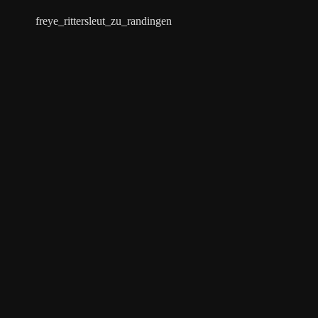
freye_rittersleut_zu_randingen