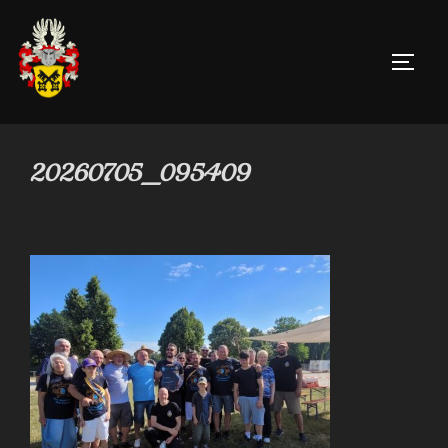
Zum
Inhalt
SEIT
springen
20260705_095409