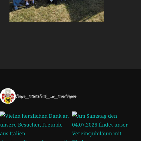
freye_rittersleut_zu_randingen