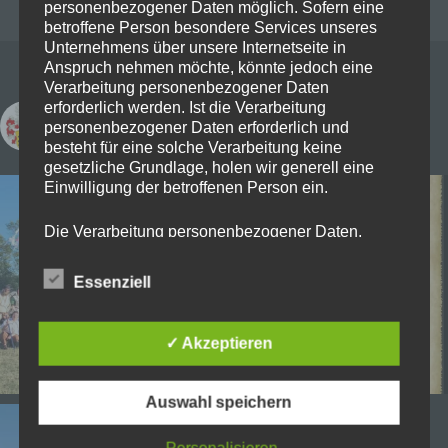
personenbezogener Daten möglich. Sofern eine
betroffene Person besondere Services unseres
Unternehmens über unsere Internetseite in
Anspruch nehmen möchte, könnte jedoch eine
Verarbeitung personenbezogener Daten
erforderlich werden. Ist die Verarbeitung
freye_rittersleut_zu_randingen
personenbezogener Daten erforderlich und
besteht für eine solche Verarbeitung keine
gesetzliche Grundlage, holen wir generell eine
Einwilligung der betroffenen Person ein.
Die Verarbeitung personenbezogener Daten,
beispielsweise des Namens, der Anschrift, E-Mail-
Adresse oder Telefonnummer einer betroffenen
Essenziell
Person, erfolgt stets im Einklang mit der
Datenschutz-Grundverordnung und in
Übereinstimmung mit den für uns geltenden
✓ Akzeptieren
landesspezifischen Datenschutzbestimmungen.
Mittels dieser Datenschutzerklärung möchte unser
Unternehmen die Öffentlichkeit über Art, Umfang
Auswahl speichern
und Zweck der von uns erhobenen, genutzten und
verarbeiteten personenbezogenen Daten