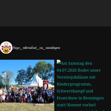
freye_rittersleut_zu_randingen